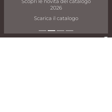
Scopri le novità del catalogo
2026
Scarica il catalogo
WINE
SELECTION
IMPORTAZIONE E DISTRIBUZIONE
VINI E DISTILLATI DI ALTISSIMA
QUALITÀ