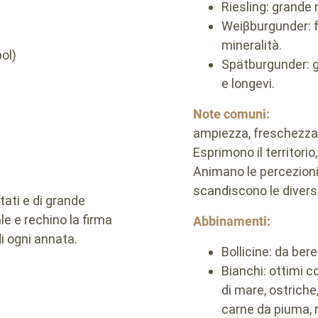
Riesling: grande m
Weiβburgunder: f
mineralità.
ol)
Spätburgunder: ge
e longevi.
Note comuni:
ampiezza, freschezza,
Esprimono il territorio
Animano le percezioni,
scandiscono le diver
ttati e di grande
ale e rechino la firma
Abbinamenti:
di ogni annata.
Bollicine: da ber
Bianchi: ottimi c
di mare, ostriche,
carne da piuma, r