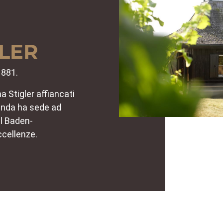
LER
1881.
 Stigler affiancati
zienda ha sede ad
el Baden-
ccellenze.