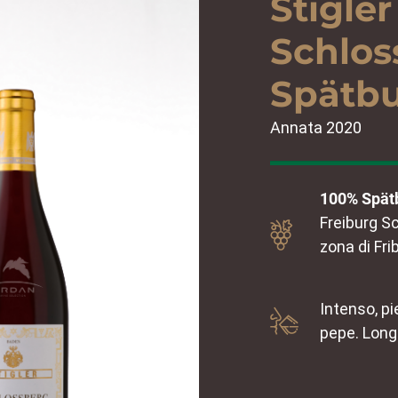
Stigler
Schlos
Spätb
Annata 2020
100% Spätb
Freiburg S
zona di Fri
Intenso, p
pepe. Long