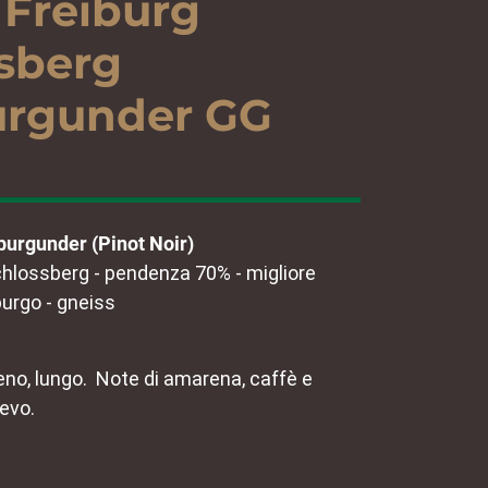
 Freiburg
sberg
urgunder GG
urgunder (Pinot Noir)
chlossberg - pendenza 70% - migliore
burgo - gneiss
ieno, lungo. Note di amarena, caffè e
evo.