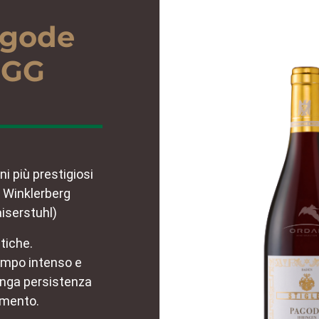
agode
 GG
i più prestigiosi
r Winklerberg
aiserstuhl)
tiche.
tempo intenso e
lunga persistenza
amento.