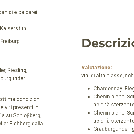
lcanici e calcarei
 Kaiserstuhl.
Descriz
l Freiburg
Valutazione:
r, Riesling,
vini di alta classe, nobil
βburgunder.
Chardonnay: Eleg
Chenin blanc: So
 ottime condizioni
acidità sterzante
 viti presenti in
Chenin blanc: So
ffia su Schloβberg,
acidità sterzante
iler Eichberg dalla
Grauburgunder: g