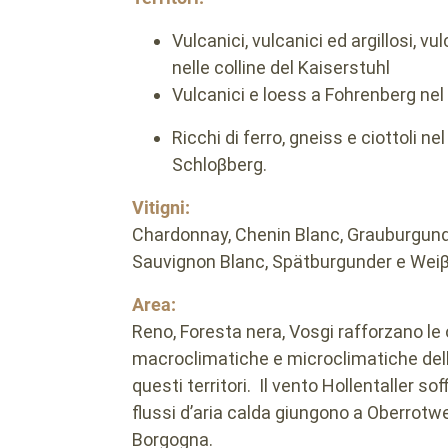
Vulcanici, vulcanici ed argillosi, vu
nelle colline del Kaiserstuhl
Vulcanici e loess a Fohrenberg nel
Ricchi di ferro, gneiss e ciottoli ne
Schloβberg.
Vitigni:
Chardonnay, Chenin Blanc, Grauburgunde
Sauvignon Blanc, Spätburgunder e Wei
Area:
Reno, Foresta nera, Vosgi rafforzano le
macroclimatiche e microclimatiche delle
questi territori. Il vento Hollentaller so
flussi d’aria calda giungono a Oberrotwe
Borgogna.